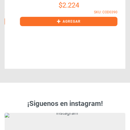
$
2.224
0
SKU: COD0390
+
AGREGAR
¡Siguenos en instagram!