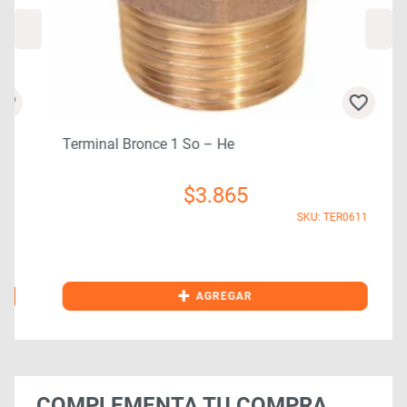
Terminal Bronce 1 So – He
$
3.865
0
SKU: TER0611
+
AGREGAR
COMPLEMENTA TU COMPRA