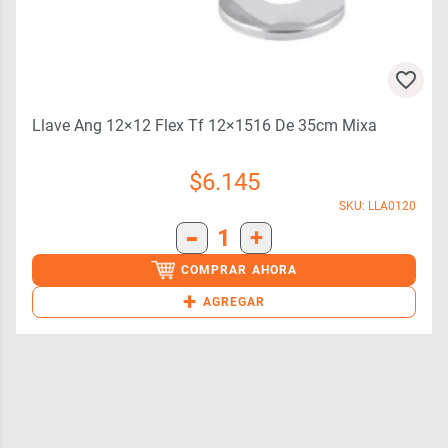
Llave Ang 12×12 Flex Tf 12×1516 De 35cm Mixa
$
6.145
SKU: LLA0120
-
1
+
COMPRAR AHORA
+
AGREGAR