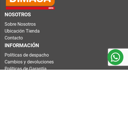
NOSOTROS
Sobre Nosotros
Ubicación Tienda
Contacto
INFORMACIÓN
Políticas de despacho
Cambios y devoluciones
Políticas de Garantía
Términos y condiciones
CONTÁCTANOS
Dirección: Variante Agua Santa #4200, Valparaíso.
Horarios: Lunes a viernes de 8:00 a 17:40 h
Sábados 9:00 a 13:40 h
Domingos y festivos cerrados
E-mail:
soporteweb@dimasa.cl
Mail cotizaciones:
ecommerce@dimasa.cl