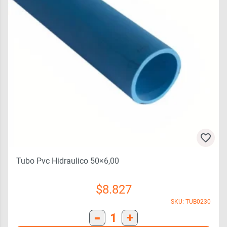
Tubo Pvc Hidraulico 50×6,00
$
8.827
SKU: TUB0230
-
1
+