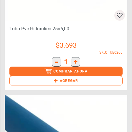
Tubo Pvc Hidraulico 25×6,00
$
3.693
SKU: TUB0200
-
1
+
COMPRAR AHORA
+
AGREGAR