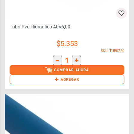
Tubo Pvc Hidraulico 40×6,00
$
5.353
SKU: TUB0220
-
1
+
COMPRAR AHORA
+
AGREGAR