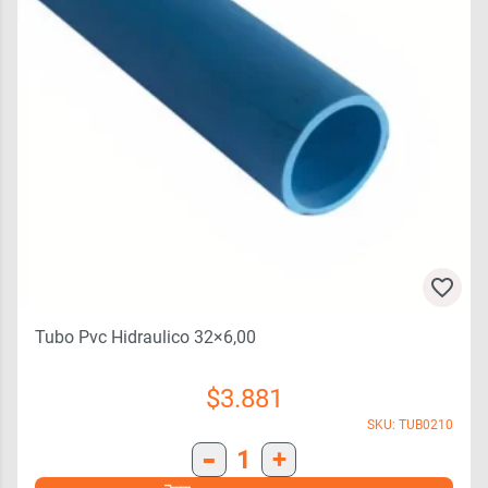
Tubo Pvc Hidraulico 32×6,00
$
3.881
SKU: TUB0210
-
1
+