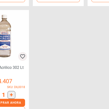
Acrilico 302 Lt
4.407
SKU: DIL0018
1
+
PRAR AHORA