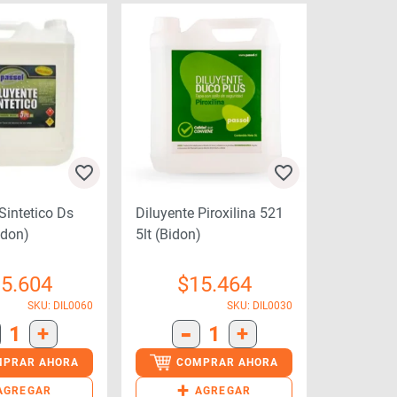
Sintetico Ds
Diluyente Piroxilina 521
lt (bidon)
5lt (bidon)
5.604
$
15.464
SKU: DIL0060
SKU: DIL0030
-
1
+
1
+
MPRAR AHORA
COMPRAR AHORA
+
AGREGAR
AGREGAR