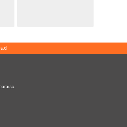
a.cl
paraíso.
h