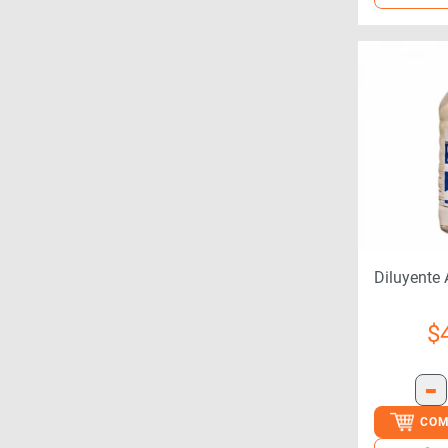
Diluyente 
$
-
COM