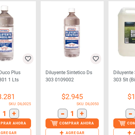
 Duco Plus
Diluyente Sintetico Ds
Diluyente 
 301 1 Lts
303 0109002
303 5
3.281
$
2.945
$
1
SKU: DIL0025
SKU: DIL0050
-
-
1
+
1
+
PRAR AHORA
COMPRAR AHORA
CO
+
+
AGREGAR
AGREGAR