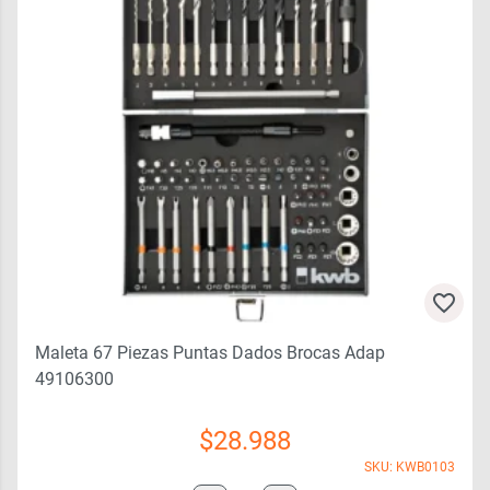
Maleta 67 Piezas Puntas Dados Brocas Adap
49106300
$
28.988
SKU: KWB0103