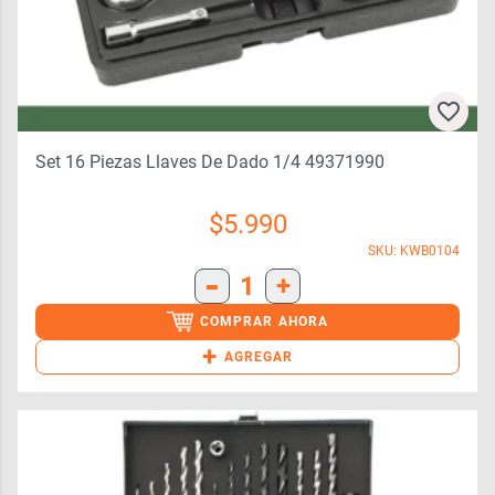
Set 16 Piezas Llaves De Dado 1/4 49371990
$
5.990
SKU: KWB0104
-
1
+
COMPRAR AHORA
+
AGREGAR