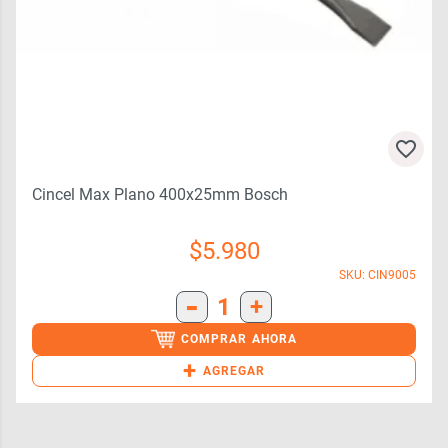
Cincel Max Plano 400x25mm Bosch
$
5.980
SKU: CIN9005
-
1
+
COMPRAR AHORA
+
AGREGAR