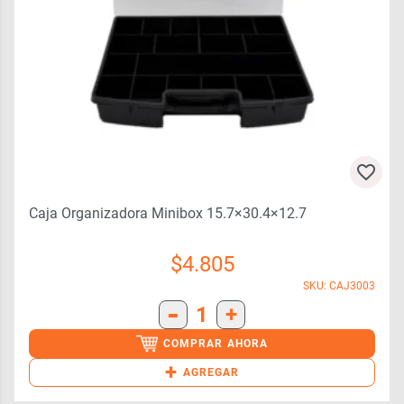
Caja Organizadora Minibox 15.7×30.4×12.7
$
4.805
SKU: CAJ3003
-
1
+
COMPRAR AHORA
+
AGREGAR