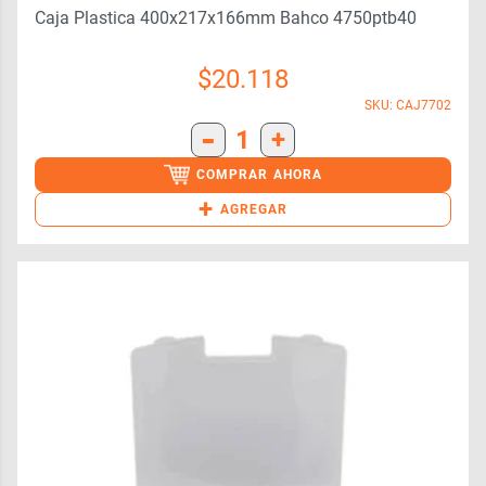
Caja Plastica 400x217x166mm Bahco 4750ptb40
$
20.118
SKU: CAJ7702
-
1
+
COMPRAR AHORA
+
AGREGAR