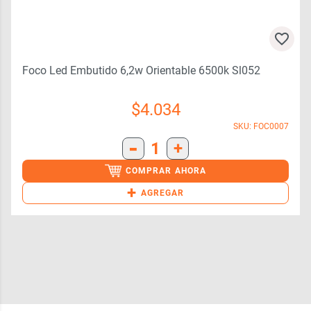
Foco Led Embutido 6,2w Orientable 6500k Sl052
$
4.034
SKU: FOC0007
-
1
+
COMPRAR AHORA
+
AGREGAR