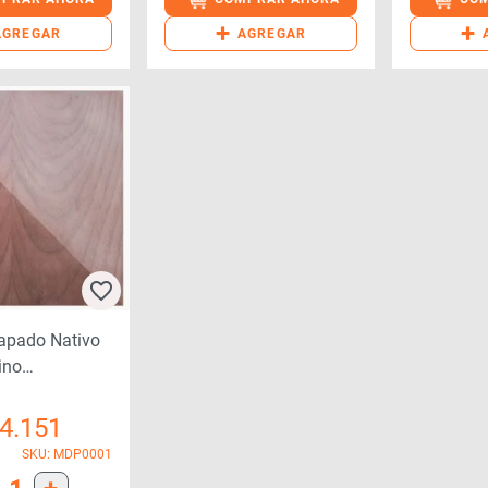
+
+
AGREGAR
AGREGAR
apado Nativo
ino
00x2400
4.151
SKU: MDP0001