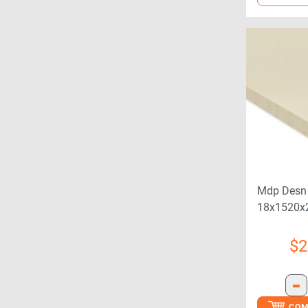
Mdp Desn
18x1520x
$
2
-
COM