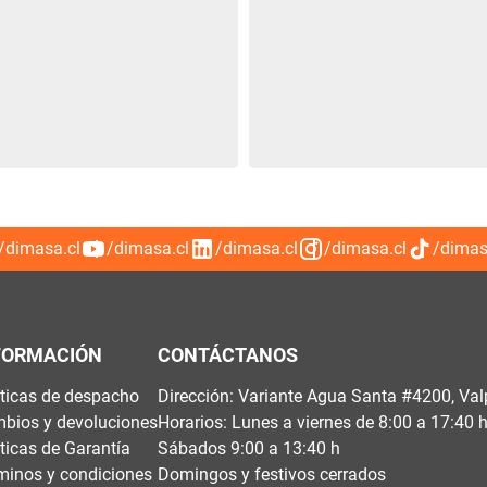
/dimasa.cl
/dimasa.cl
/dimasa.cl
/dimasa.cl
/dimas
FORMACIÓN
CONTÁCTANOS
íticas de despacho
Dirección: Variante Agua Santa #4200, Val
bios y devoluciones
Horarios: Lunes a viernes de 8:00 a 17:40 
íticas de Garantía
Sábados 9:00 a 13:40 h
minos y condiciones
Domingos y festivos cerrados