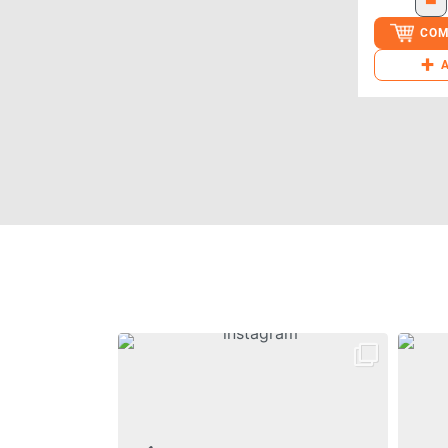
-
COM
+