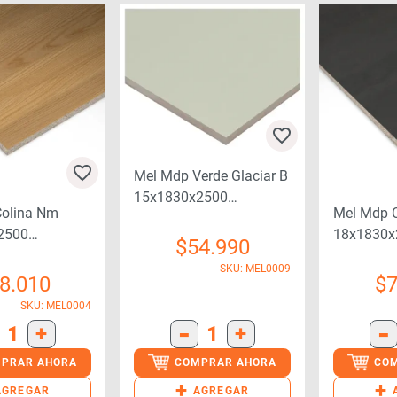
Mel Mdp Verde Glaciar B
15x1830x2500
Colina Nm
Mel Mdp 
79a18nh043
2500
18x1830x
$
54.990
37
79a30nh0
SKU: MEL0009
8.010
$
7
SKU: MEL0004
-
-
1
+
1
+
PRAR AHORA
COMPRAR AHORA
CO
+
+
AGREGAR
AGREGAR