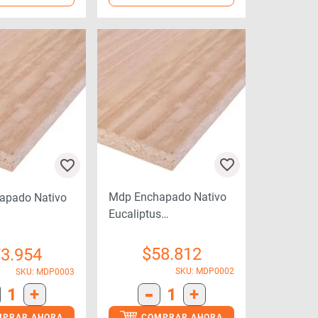
Mdp Enchapado Nativo
apado Nativo
Eucaliptus
15mmx1500x2400
00x2400
$
58.812
3.954
SKU: MDP0002
SKU: MDP0003
-
1
+
1
+
MPRAR AHORA
COMPRAR AHORA