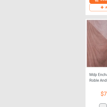
+
Mdp Ench
Roble And
15mmx15
$
7