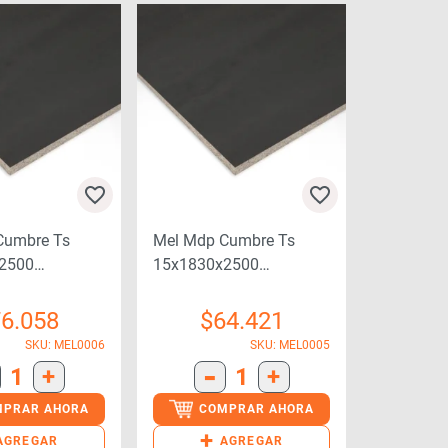
Cumbre Ts
Mel Mdp Cumbre Ts
2500
15x1830x2500
37
79a22nh043
6.058
$
64.421
SKU: MEL0006
SKU: MEL0005
-
1
+
1
+
MPRAR AHORA
COMPRAR AHORA
+
AGREGAR
AGREGAR