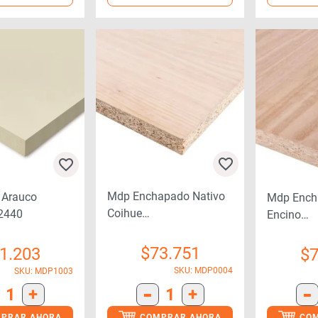
Mdp Enchapado Nativo
 Arauco
Mdp Ench
Coihue
2440
Encino
15mmx1500x2400
15mmx15
$
73.751
1.203
$
7
SKU: MDP0004
SKU: MDP1003
-
-
1
+
1
+
PRAR AHORA
COMPRAR AHORA
CO