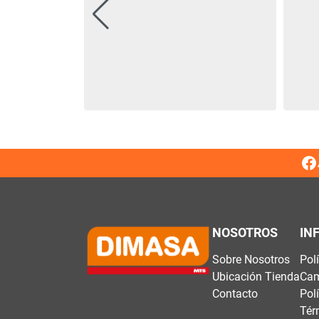
NOSOTROS
IN
Sobre Nosotros
Pol
Ubicación Tienda
Cam
Contacto
Pol
Tér