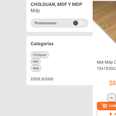
CHOLGUAN, MDF Y MDP
Mdp
Promociones
Categorías
Cholguan
Mdf
Mel Mdp 
18x1830x
Mdp
79b10nh0
Volver al inicio
$
8
-
COM
+