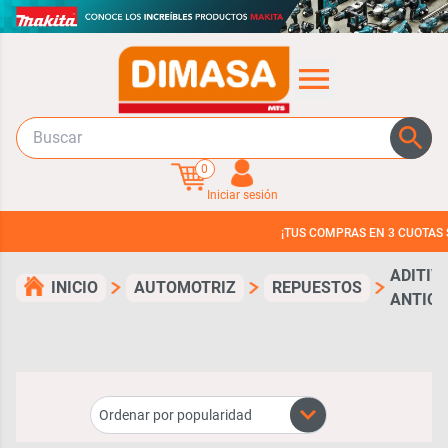
0
Iniciar sesión
¡TUS COMPRAS EN 3 CUOTAS SIN I
ADITIV
INICIO
AUTOMOTRIZ
REPUESTOS
ANTIC