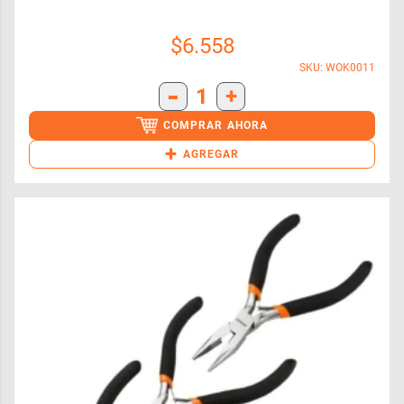
$
6.558
SKU: WOK0011
-
1
+
COMPRAR AHORA
+
AGREGAR