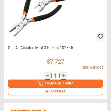
Set De Alicates Mini 3 Piezas 102345
$
7.727
SKU: WOK0005
-
1
+
COMPRAR AHORA
+
AGREGAR