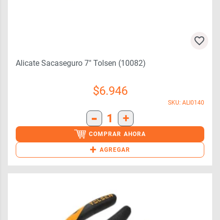
Alicate Sacaseguro 7″ Tolsen (10082)
$
6.946
SKU: ALI0140
-
1
+
COMPRAR AHORA
+
AGREGAR