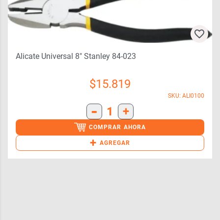
Alicate Universal 8″ Stanley 84-023
$
15.819
SKU: ALI0100
-
1
+
COMPRAR AHORA
+
AGREGAR