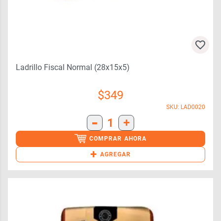
Ladrillo Fiscal Normal (28x15x5)
$
349
SKU: LAD0020
-
1
+
COMPRAR AHORA
+
AGREGAR