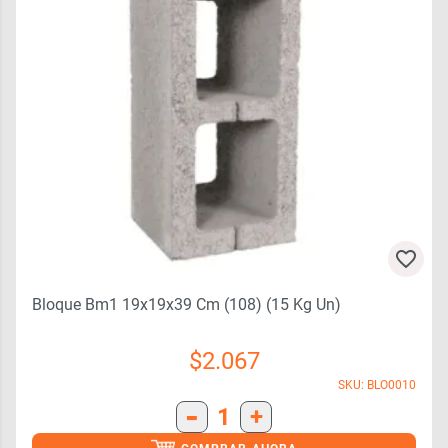
Bloque Bm1 19x19x39 Cm (108) (15 Kg Un)
$
2.067
SKU: BLO0010
-
1
+