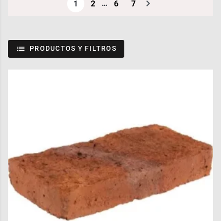
…
1
2
6
7
PRODUCTOS Y FILTROS