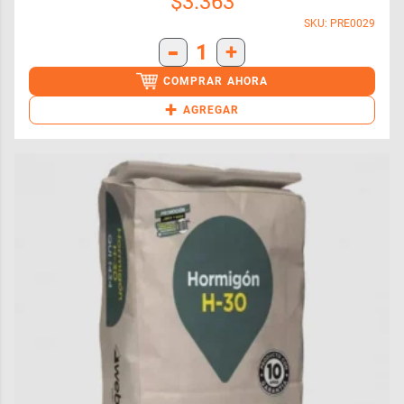
$
3.363
SKU: PRE0029
-
1
+
COMPRAR AHORA
+
AGREGAR