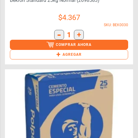
Bekron Standard 25kg Normal (2698583)
$
4.367
SKU: BEK0030
-
1
+
COMPRAR AHORA
+
AGREGAR