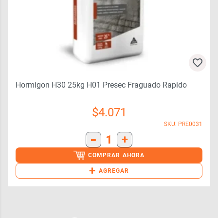
Hormigon H30 25kg H01 Presec Fraguado Rapido
$
4.071
SKU: PRE0031
-
1
+
COMPRAR AHORA
+
AGREGAR