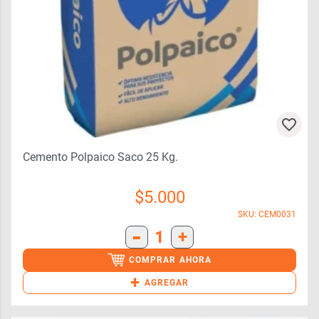
Cemento Polpaico Saco 25 Kg.
$
5.000
SKU: CEM0031
-
1
+
COMPRAR AHORA
+
AGREGAR