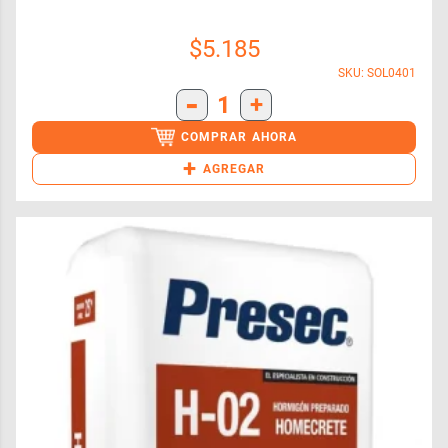
$
5.185
SKU: SOL0401
-
1
+
COMPRAR AHORA
+
AGREGAR