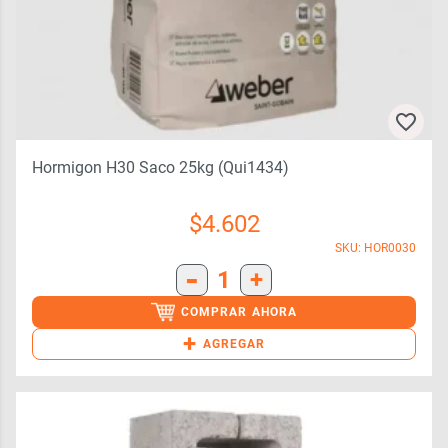
Hormigon H30 Saco 25kg (qui1434)
$
4.602
SKU: HOR0030
-
1
+
COMPRAR AHORA
+
AGREGAR