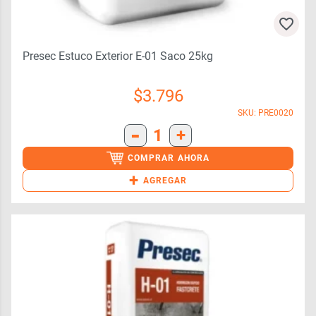
Presec Estuco Exterior E-01 Saco 25kg
$
3.796
SKU: PRE0020
-
1
+
COMPRAR AHORA
+
AGREGAR