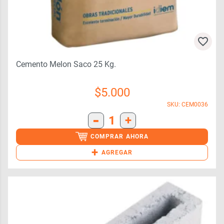
Cemento Melon Saco 25 Kg.
$
5.000
SKU: CEM0036
-
1
+
COMPRAR AHORA
+
AGREGAR