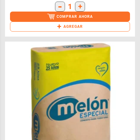
-
1
+
COMPRAR AHORA
+
AGREGAR