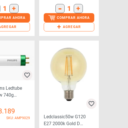
-
1
+
1
+
MPRAR AHORA
COMPRAR AHORA
+
AGREGAR
AGREGAR
ins Ledtube
w 740g
657697)
3.189
Ledclassic50w G120
SKU: AMP9029
E27 2000k Gold D