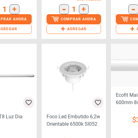
-
-
1
+
1
+
PRAR AHORA
COMPRAR AHORA
CO
+
+
AGREGAR
AGREGAR
Ecofit Ma
600mm 8
(8718699
T8 Luz Dia
Foco Led Embutido 6,2w
$
Orientable 6500k Sl052
71942) 600