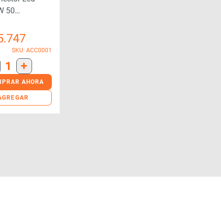
W 50
0) 220v
5.747
SKU: ACC0001
1
+
MPRAR AHORA
AGREGAR