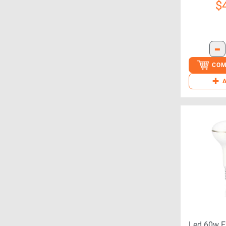
Mm
$
-
COM
+
Led 60w E