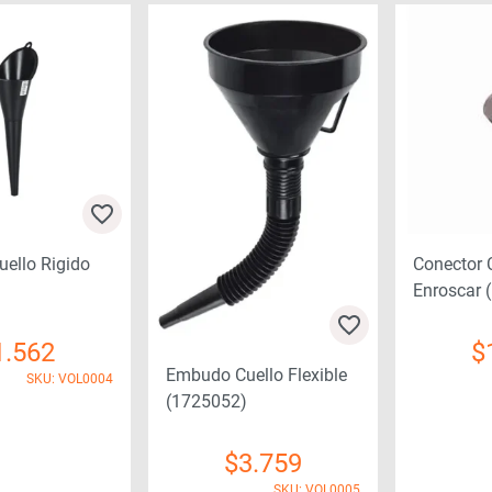
ello Rigido
Conector 
Enroscar (
1.562
$
Embudo Cuello Flexible
SKU: VOL0004
(1725052)
$
3.759
SKU: VOL0005