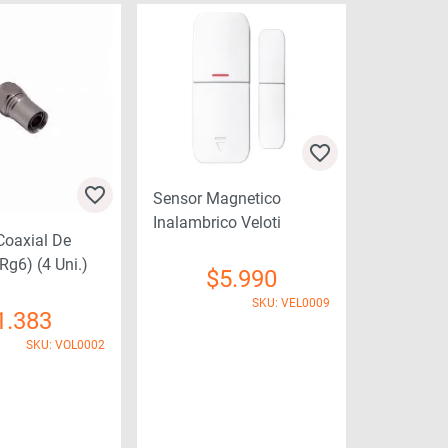
Sensor Magnetico
Inalambrico Veloti
Coaxial De
rg6) (4 Uni.)
$
5.990
SKU: VEL0009
1.383
SKU: VOL0002