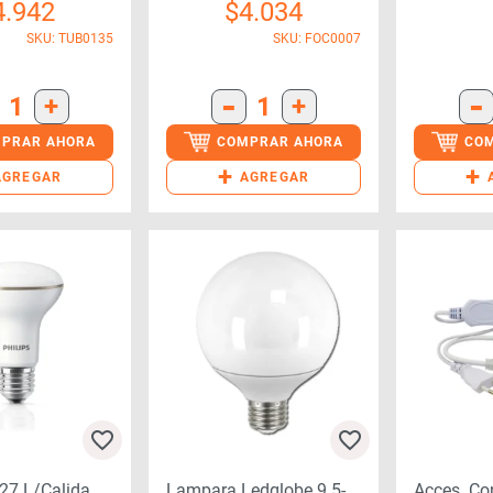
4.942
$
4.034
SKU: TUB0135
SKU: FOC0007
-
-
1
+
1
+
PRAR AHORA
COMPRAR AHORA
CO
+
+
AGREGAR
AGREGAR
27 L/calida
Lampara Ledglobe 9.5-
Acces. Co