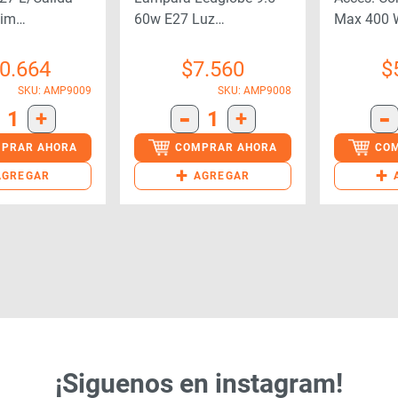
Dim
60w E27 Luz
Max 400 
90011144)
Suave/calida(292)
Mt(54793
0.664
$
7.560
$
SKU: AMP9009
SKU: AMP9008
-
-
1
+
1
+
PRAR AHORA
COMPRAR AHORA
CO
+
+
AGREGAR
AGREGAR
¡Siguenos en instagram!