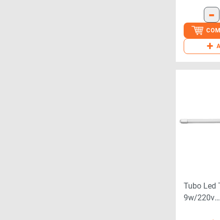
-
COM
+
Tubo Led 
9w/220v
50/60hz(5