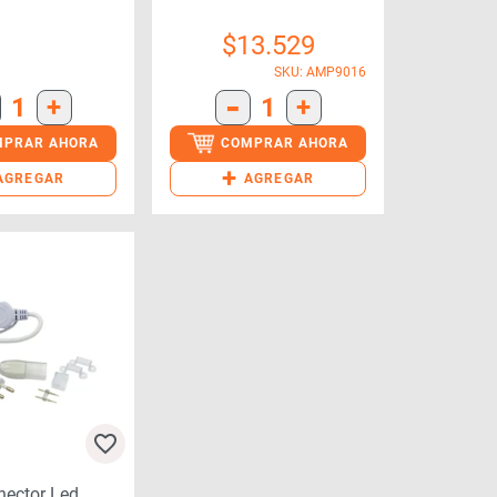
L/ambar(12291)
$
13.529
SKU: AMP9016
-
1
+
1
+
MPRAR AHORA
COMPRAR AHORA
+
AGREGAR
AGREGAR
nector Led