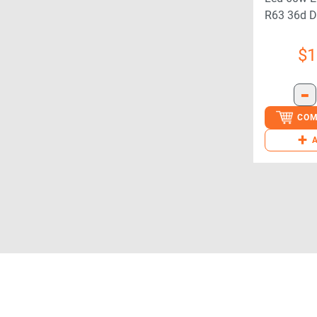
R63 36d 
1bc/6(92
$
1
-
COM
+