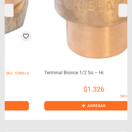
Terminal Bronce 1/2 So – Hi
4
$
1.326
SKU: TER0590
+
AGREGAR