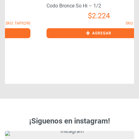
Codo Bronce So Hi – 1/2
$
2.224
0
SKU: COD0390
+
AGREGAR
¡Siguenos en instagram!