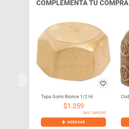
COMPLEMENTA TU COMPRA
4×1 So-Hi
Tapa Gorro Bronce 1/2 Hi
Cod
21
$
1.259
SKU: TER0613
SKU: TAP0290
+
GAR
AGREGAR