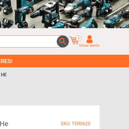
0
Iniciar sesión
 HE
 He
SKU: TER0620