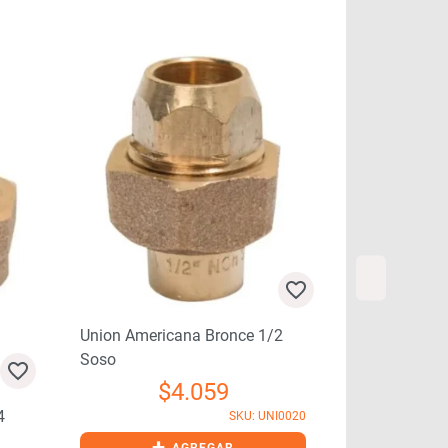
Union Americana Bronce 1/2
Union Ameri
Soso
Sohe
$
4.059
4
SKU: UNI0020