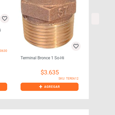
Terminal Bronce 1 So – He
Terminal B
$
3.865
SKU: TER0611
ER0612
+
AGREGAR