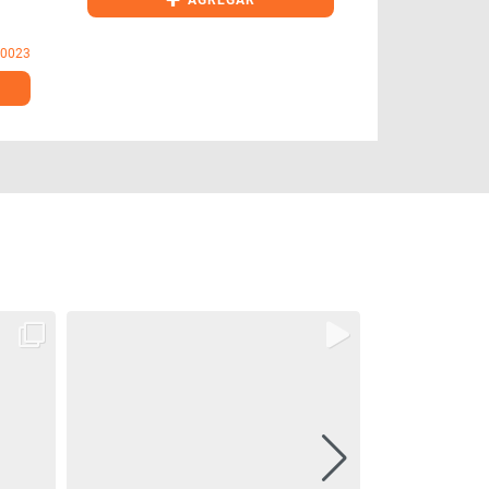
+
+
AGREGAR
I0023