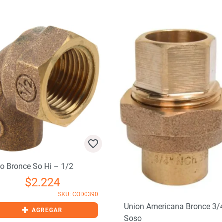
o Bronce So Hi – 1/2
$
2.224
SKU: COD0390
Union Americana Bronce 3/
+
AGREGAR
Soso