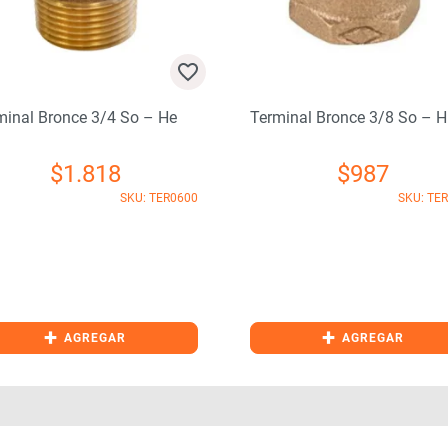
rminal Bronce 3/8 So – Hi
$
987
SKU: TER0630
Terminal Bronce 1 So-Hi
$
3.635
SKU: T
+
+
AGREGAR
AGREGAR