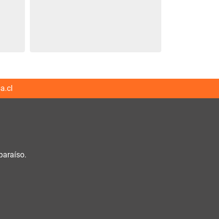
a.cl
paraíso.
h