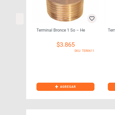
1 So – He
Terminal Bronce 3/4 So – He
Te
865
$
1.818
SKU: TER0611
SKU: TER0600
+
EGAR
AGREGAR