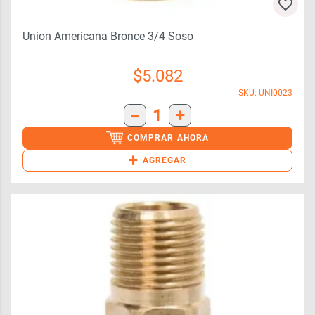
Union Americana Bronce 3/4 Soso
$
5.082
SKU: UNI0023
-
1
+
COMPRAR AHORA
+
AGREGAR