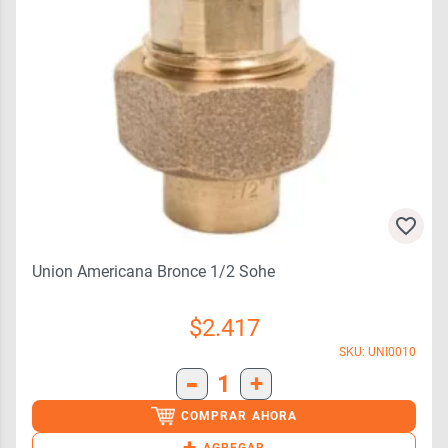
Union Americana Bronce 1/2 Sohe
$
2.417
SKU: UNI0010
-
1
+
COMPRAR AHORA
+
AGREGAR