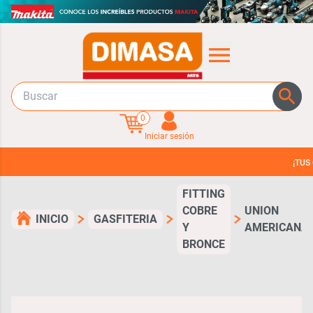
0
Iniciar sesión
¡TUS COMPRAS 
FITTING
COBRE
UNION
INICIO
GASFITERIA
Y
AMERICANA
BRONCE