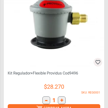
Kit Regulador+flexible Providus Cod9496
$
28.270
SKU: REG0001
-
1
+
COMPRAR AHORA