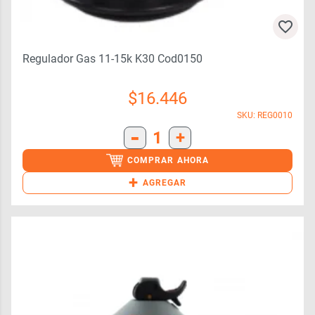
Regulador Gas 11-15k K30 Cod0150
$
16.446
SKU: REG0010
-
1
+
COMPRAR AHORA
+
AGREGAR