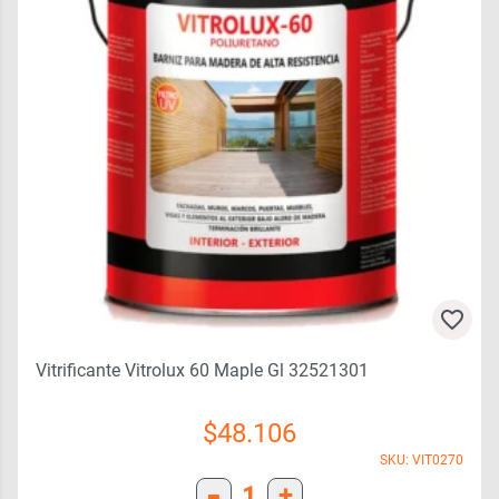
Vitrificante Vitrolux 60 Maple Gl 32521301
$
48.106
SKU: VIT0270
-
1
+