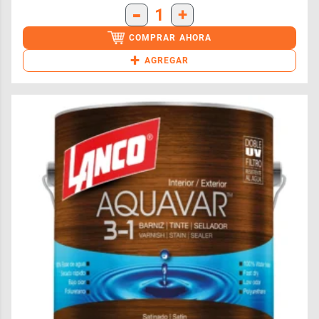
-
1
+
COMPRAR AHORA
+
AGREGAR