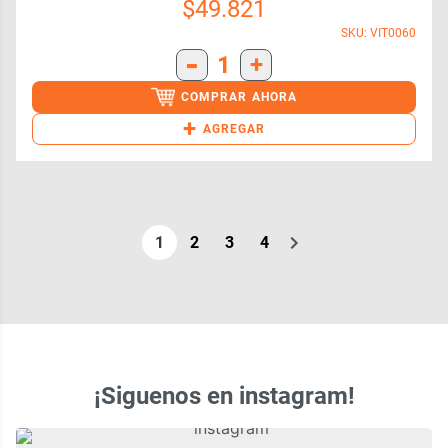
$
49.821
SKU: VIT0060
-
1
+
COMPRAR AHORA
+
AGREGAR
1
2
3
4
¡Siguenos en instagram!