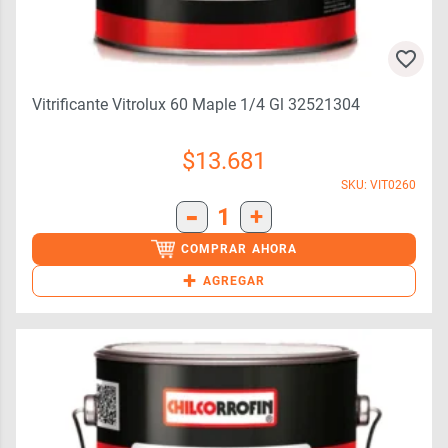
Vitrificante Vitrolux 60 Maple 1/4 Gl 32521304
$
13.681
SKU: VIT0260
-
1
+
COMPRAR AHORA
+
AGREGAR