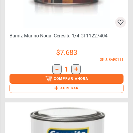
Barniz Marino Nogal Ceresita 1/4 Gl 11227404
$
7.683
SKU: BAR0111
-
1
+
COMPRAR AHORA
+
AGREGAR