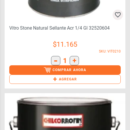
Vitro Stone Natural Sellante Acr 1/4 Gl 32520604
$
11.165
SKU: VIT0210
-
1
+
COMPRAR AHORA
+
AGREGAR