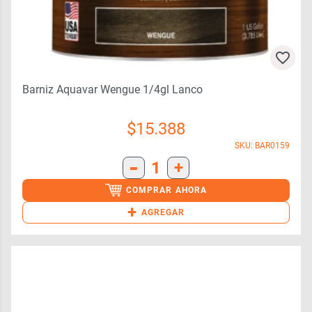
Barniz Aquavar Wengue 1/4gl Lanco
$
15.388
SKU: BAR0159
-
1
+
COMPRAR AHORA
+
AGREGAR