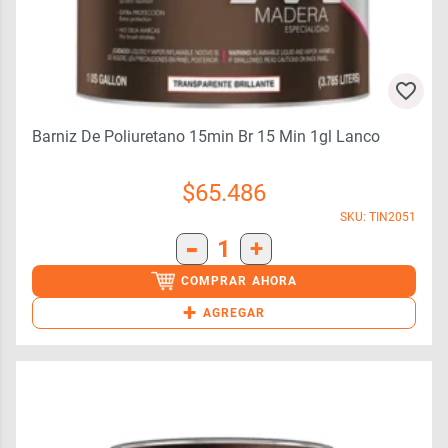
Barniz De Poliuretano 15min Br 15 Min 1gl Lanco
$
65.486
SKU: TIN2051
-
1
+
COMPRAR AHORA
+
AGREGAR