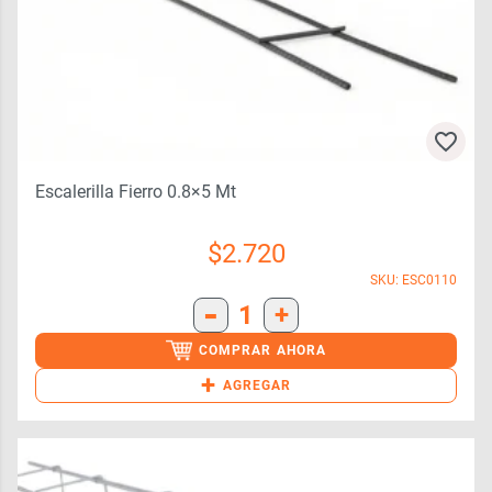
Escalerilla Fierro 0.8×5 Mt
$
2.720
SKU: ESC0110
-
1
+
COMPRAR AHORA
+
AGREGAR