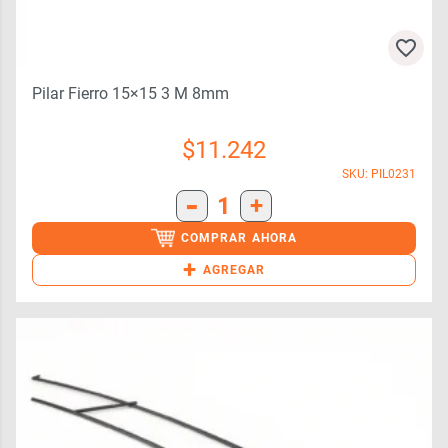
Pilar Fierro 15×15 3 M 8mm
$
11.242
SKU: PIL0231
-
1
+
COMPRAR AHORA
+
AGREGAR