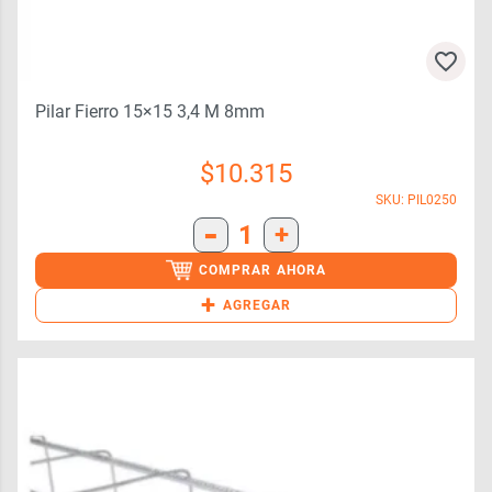
Pilar Fierro 15×15 3,4 M 8mm
$
10.315
SKU: PIL0250
-
1
+
COMPRAR AHORA
+
AGREGAR