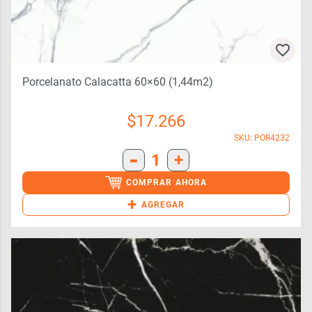
Porcelanato Calacatta 60×60 (1,44m2)
$
17.266
SKU: POR4232
-
1
+
COMPRAR AHORA
+
AGREGAR