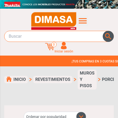
0
Iniciar sesión
¡TUS COMPRAS EN 3 CUOTAS SIN INTERES
MUROS
INICIO
REVESTIMIENTOS
Y
PORCE
PISOS