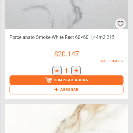
Porcelanato Smoke White Rect 60×60 1,44m2 215
$
20.147
SKU: POR4237
-
1
+
COMPRAR AHORA
+
AGREGAR