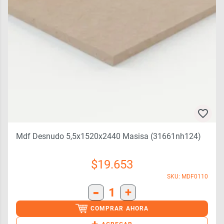
Mdf Desnudo 5,5x1520x2440 Masisa (31661nh124)
$
19.653
SKU: MDF0110
-
1
+
COMPRAR AHORA