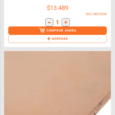
$
13.489
SKU: MDF0090
-
1
+
COMPRAR AHORA
+
AGREGAR