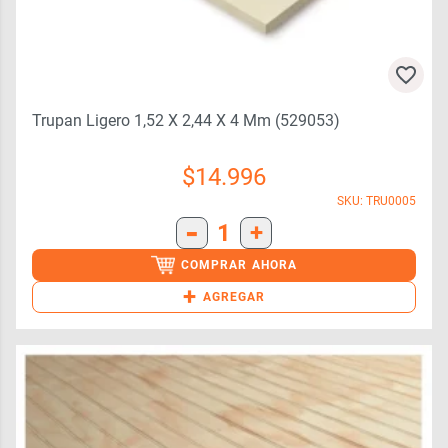
Trupan Ligero 1,52 X 2,44 X 4 Mm (529053)
$
14.996
SKU: TRU0005
-
1
+
COMPRAR AHORA
+
AGREGAR