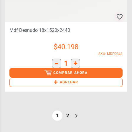
Mdf Desnudo 18x1520x2440
$
40.198
SKU: MDF0040
-
1
+
COMPRAR AHORA
+
AGREGAR
1
2