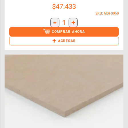
$
47.433
SKU: MDF0060
-
1
+
COMPRAR AHORA
+
AGREGAR