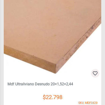
Mdf Ultraliviano Desnudo 20×1,52×2,44
$
22.798
SKU: MDF0420