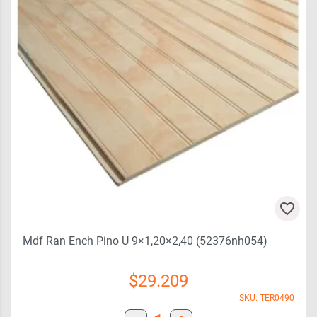
Mdf Ran Ench Pino U 9×1,20×2,40 (52376nh054)
$
29.209
SKU: TER0490