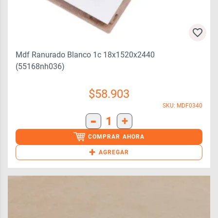
Mdf Ranurado Blanco 1c 18x1520x2440
(55168nh036)
$
58.903
SKU: MDF0340
-
1
+
COMPRAR AHORA
+
AGREGAR