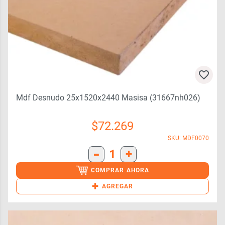
Mdf Desnudo 25x1520x2440 Masisa (31667nh026)
$
72.269
SKU: MDF0070
-
1
+
COMPRAR AHORA
+
AGREGAR