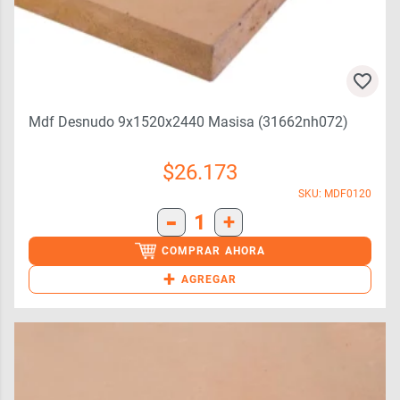
Mdf Desnudo 9x1520x2440 Masisa (31662nh072)
$
26.173
SKU: MDF0120
-
1
+
COMPRAR AHORA
+
AGREGAR