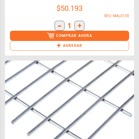
$
50.193
SKU: MAL0130
-
1
+
COMPRAR AHORA
+
AGREGAR