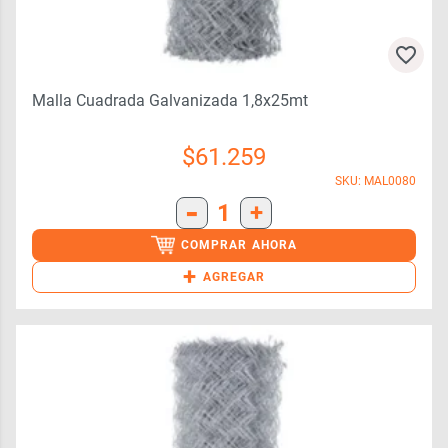
Malla Cuadrada Galvanizada 1,8x25mt
$
61.259
SKU: MAL0080
-
1
+
COMPRAR AHORA
+
AGREGAR