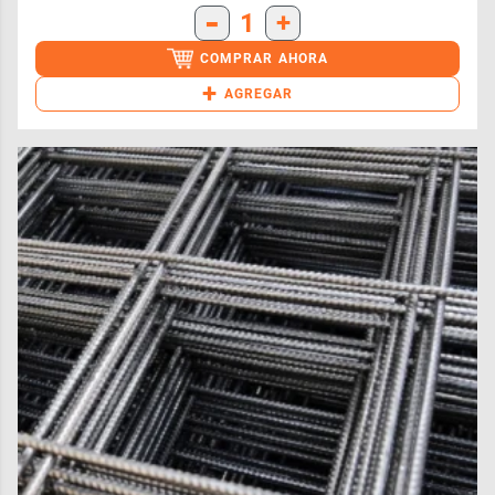
-
1
+
COMPRAR AHORA
+
AGREGAR