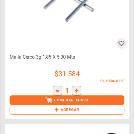
Malla Cerco 3g 1,85 X 5,00 Mts
$
31.584
SKU: MAL0110
-
1
+
COMPRAR AHORA
+
AGREGAR