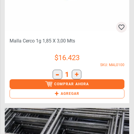
Malla Cerco 1g 1,85 X 3,00 Mts
$
16.423
SKU: MAL0100
-
1
+
COMPRAR AHORA
+
AGREGAR