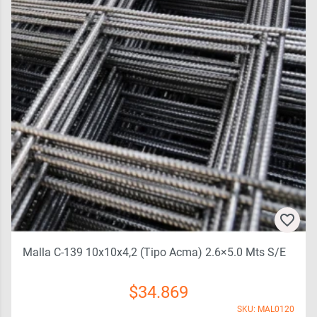
Malla C-139 10x10x4,2 (tipo Acma) 2.6×5.0 Mts S/e
$
34.869
SKU: MAL0120