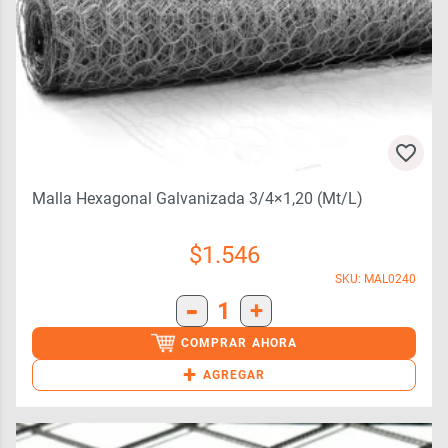
Malla Hexagonal Galvanizada 3/4×1,20 (mt/l)
$
1.546
SKU: MAL0240
-
1
+
COMPRAR AHORA
+
AGREGAR