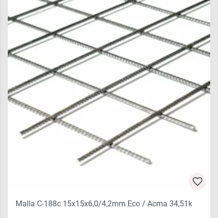
Malla C-188c 15x15x6,0/4,2mm Eco / Acma 34,51k