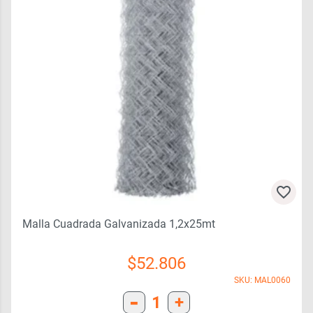
Malla Cuadrada Galvanizada 1,2x25mt
$
52.806
SKU: MAL0060
-
1
+