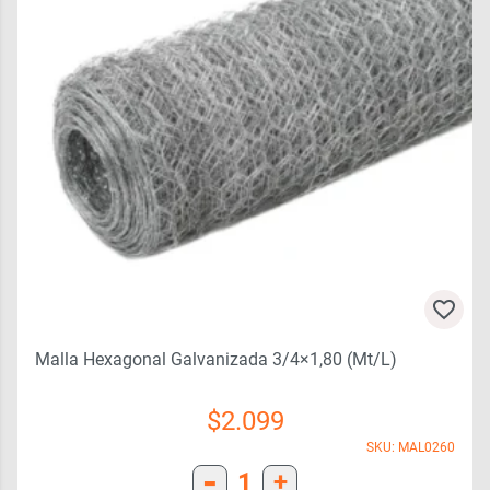
Malla Hexagonal Galvanizada 3/4×1,80 (mt/l)
$
2.099
SKU: MAL0260
-
1
+