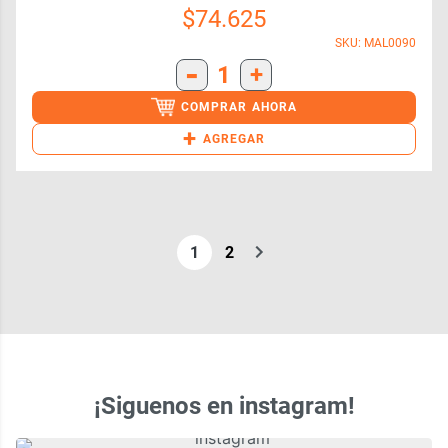
$
74.625
SKU: MAL0090
-
1
+
COMPRAR AHORA
+
AGREGAR
1
2
¡Siguenos en instagram!