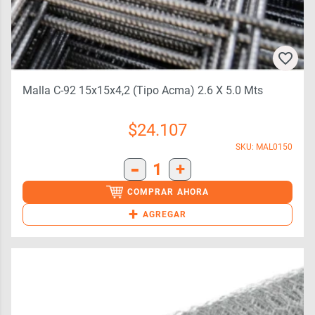
Malla C-92 15x15x4,2 (tipo Acma) 2.6 X 5.0 Mts
$
24.107
SKU: MAL0150
-
1
+
COMPRAR AHORA
+
AGREGAR