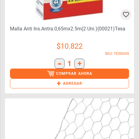
Malla Anti Ins.antra.0,65mx2.5m(2 Uni.)(00021)tesa
$
10.822
SKU: TES0049
-
1
+
COMPRAR AHORA
+
AGREGAR