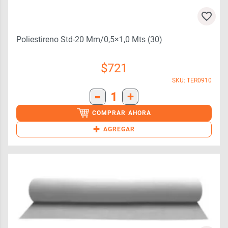
Poliestireno Std-20 Mm/0,5×1,0 Mts (30)
$
721
SKU: TER0910
-
1
+
COMPRAR AHORA
+
AGREGAR