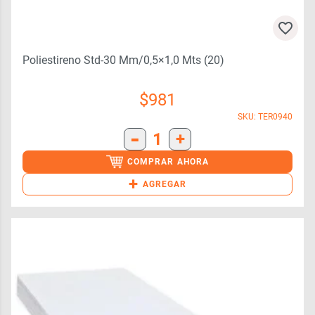
Poliestireno Std-30 Mm/0,5×1,0 Mts (20)
$
981
SKU: TER0940
-
1
+
COMPRAR AHORA
+
AGREGAR