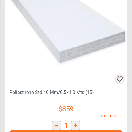
Poliestireno Std-40 Mm/0,5×1,0 Mts (15)
$
859
SKU: TER0950
-
1
+