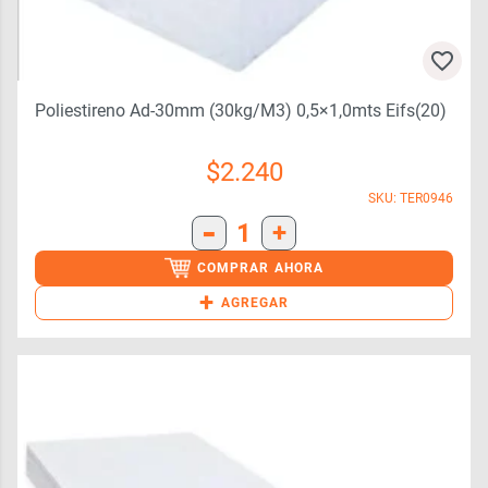
Poliestireno Ad-30mm (30kg/m3) 0,5×1,0mts Eifs(20)
$
2.240
SKU: TER0946
-
1
+
COMPRAR AHORA
+
AGREGAR