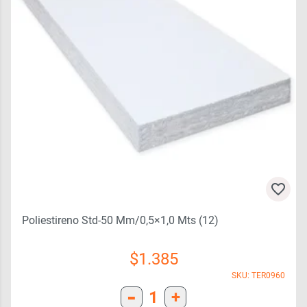
Poliestireno Std-50 Mm/0,5×1,0 Mts (12)
$
1.385
SKU: TER0960
-
1
+