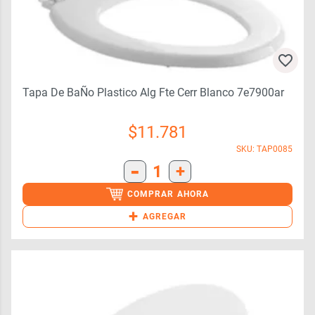
Tapa De BaÑo Plastico Alg Fte Cerr Blanco 7e7900ar
$
11.781
SKU: TAP0085
-
1
+
COMPRAR AHORA
+
AGREGAR