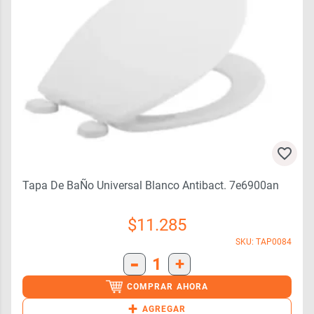
Tapa De BaÑo Universal Blanco Antibact. 7e6900an
$
11.285
SKU: TAP0084
-
1
+
COMPRAR AHORA
+
AGREGAR