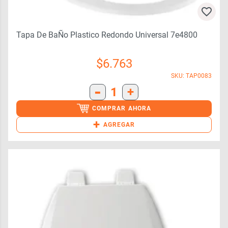
Tapa De BaÑo Plastico Redondo Universal 7e4800
$
6.763
SKU: TAP0083
-
1
+
COMPRAR AHORA
+
AGREGAR