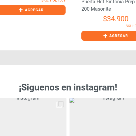
SKU: PUE1509
Puerta Hdf Sinfonia Prep 85
+
200 Masonite
AGREGAR
$
34.900
SKU: PU
+
AGREGAR
¡Siguenos en instagram!