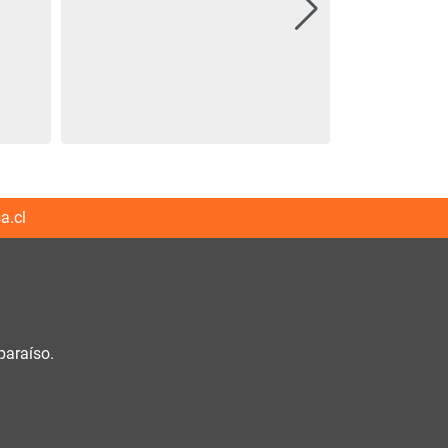
a.cl
paraíso.
h