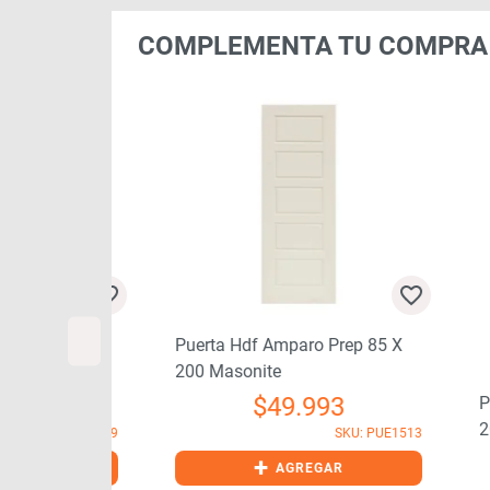
COMPLEMENTA TU COMPRA
 X 200
Puerta Hdf Amparo Prep 85 X
200 Masonite
91
$
49.993
Pue
200
SKU: PUE1539
SKU: PUE1513
+
GAR
AGREGAR