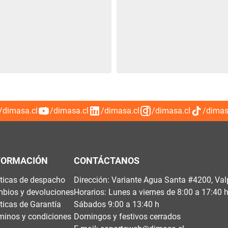
/dimasa.cl
/dimasa.cl
/dimasa.cl
/dimasa.cl
/dimas
FORMACIÓN
CONTÁCTANOS
íticas de despacho
Dirección: Variante Agua Santa #4200, Val
bios y devoluciones
Horarios: Lunes a viernes de 8:00 a 17:40 
íticas de Garantía
Sábados 9:00 a 13:40 h
minos y condiciones
Domingos y festivos cerrados