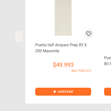
Puerta Hdf Amparo Prep 85 X
200 Masonite
e Prep Blanca
Pue
80 
$
49.993
SKU: PUE1513
62
SKU: PUE1504
+
GAR
AGREGAR