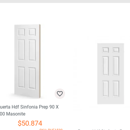
rta Hdf Sinfonia Prep 90 X
 Masonite
$
50.874