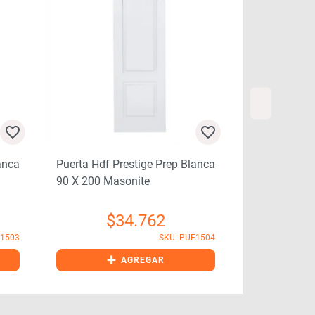
Puerta Hdf 
200 Masonit
anca
Puerta Hdf Prestige Prep Blanca
90 X 200 Masonite
$
$
34.762
E1503
SKU: PUE1504
+
+
AGREGAR