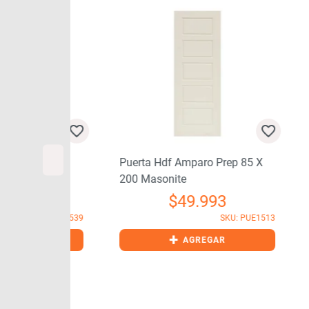
 X 200
Puerta Hdf Amparo Prep 85 X
200 Masonite
91
$
49.993
Pue
200
SKU: PUE1539
SKU: PUE1513
+
GAR
AGREGAR