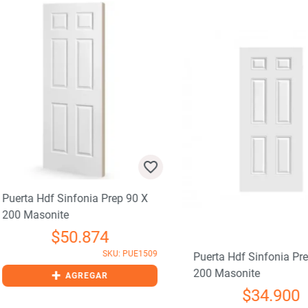
rta Hdf Sinfonia Prep 90 X
 Masonite
$
50.874
SKU: PUE1509
Puerta Hdf Sinfonia Prep 85
+
200 Masonite
AGREGAR
$
34.900