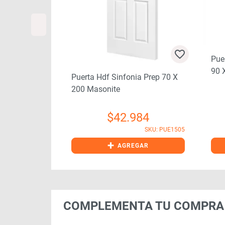
Pue
a Prep 90 X
90 
Puerta Hdf Sinfonia Prep 70 X
200 Masonite
74
SKU: PUE1509
$
42.984
SKU: PUE1505
+
GAR
AGREGAR
COMPLEMENTA TU COMPRA