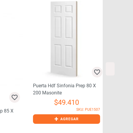
Puerta Hdf Sinfonia Prep 80 X
200 Masonite
$
49.410
SKU: PUE1507
 X
Puerta Hdf S
+
200 Masonit
AGREGAR
$