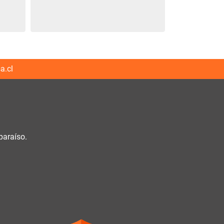
a.cl
paraíso.
h