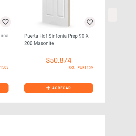
anca
Puerta Hdf Sinfonia Prep 90 X
200 Masonite
Puerta Hdf S
200 Masonit
$
50.874
E1503
SKU: PUE1509
$
+
+
AGREGAR