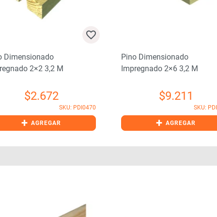
o Dimensionado
Pino Dimensionado
regnado 2×2 3,2 M
Impregnado 2×6 3,2 M
$
2.672
$
9.211
SKU: PDI0470
SKU: PD
+
+
AGREGAR
AGREGAR