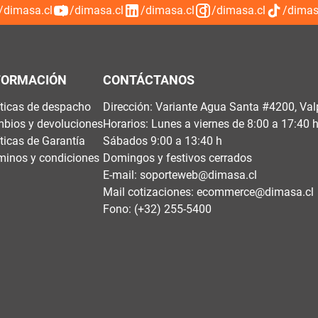
/dimasa.cl
/dimasa.cl
/dimasa.cl
/dimasa.cl
/dimas
FORMACIÓN
CONTÁCTANOS
íticas de despacho
Dirección: Variante Agua Santa #4200, Val
bios y devoluciones
Horarios: Lunes a viernes de 8:00 a 17:40 
íticas de Garantía
Sábados 9:00 a 13:40 h
minos y condiciones
Domingos y festivos cerrados
E-mail:
soporteweb@dimasa.cl
Mail cotizaciones:
ecommerce@dimasa.cl
Fono: (+32) 255-5400