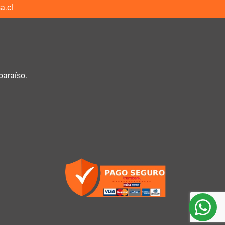
a.cl
paraíso.
h