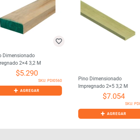
o Dimensionado
regnado 2×4 3,2 M
$
5.290
Pino Dimensionado
SKU: PDI0560
Impregnado 2×5 3,2 M
+
AGREGAR
$
7.054
SKU: PD
+
AGREGAR