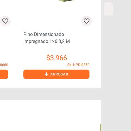
Pino Dimensionado
Pino Dimens
Impregnado 1×6 3,2 M
Impregnado 
$
3.966
I0660
SKU: PDI0250
+
+
AGREGAR