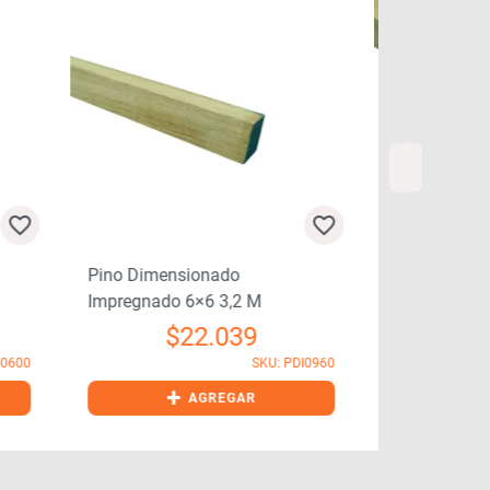
Pino Dimens
Impregnado 
Pino Dimensionado
Impregnado 6×6 3,2 M
$
$
22.039
+
I0600
SKU: PDI0960
+
AGREGAR