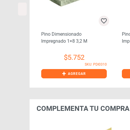
o
Pino Dimensionado
Pin
2 M
Impregnado 1×8 3,2 M
Imp
66
$
5.752
SKU: PDI0250
SKU: PDI0310
+
GAR
AGREGAR
COMPLEMENTA TU COMPRA