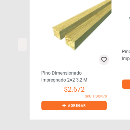
Pin
o
Imp
,2 M
74
Pino Dimensionado
SKU: PDI0410
Impregnado 2×2 3,2 M
$
2.672
GAR
SKU: PDI0470
+
AGREGAR