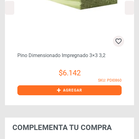
Pino Dimensionado Impregnado 3×3 3,2
$
6.142
0
SKU: PDI0860
+
AGREGAR
COMPLEMENTA TU COMPRA