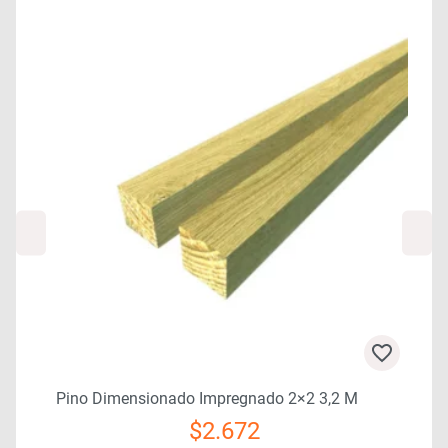
0
Pino Dimensionado Impregnado 2×2 3,2 M
$
2.672