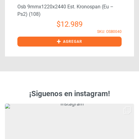
Osb 9mmx1220x2440 Est. Kronospan (eu –
Ps2) (108)
$
12.989
1
SKU: OSB0040
+
AGREGAR
¡Siguenos en instagram!