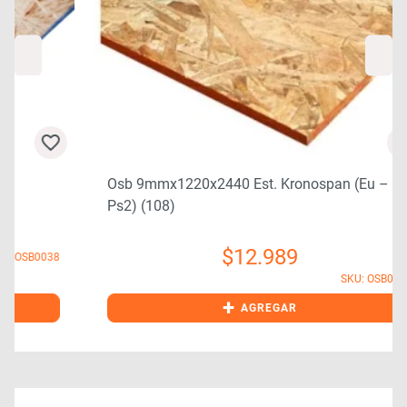
Osb 9mmx1220x2440 Est. Kronospan (eu –
Ps2) (108)
$
12.989
8
SKU: OSB0040
+
AGREGAR