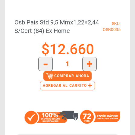
Osb Pais Std 9,5 Mmx1,22×2,44
SKU:
S/cert (84) Ex Home
OSB0035
$
12.660
-
+
COMPRAR AHORA
+
AGREGAR AL CARRITO