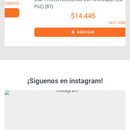
9
Ps2) (87)
$
14.445
SKU: OSB0041
+
AGREGAR
¡Siguenos en instagram!