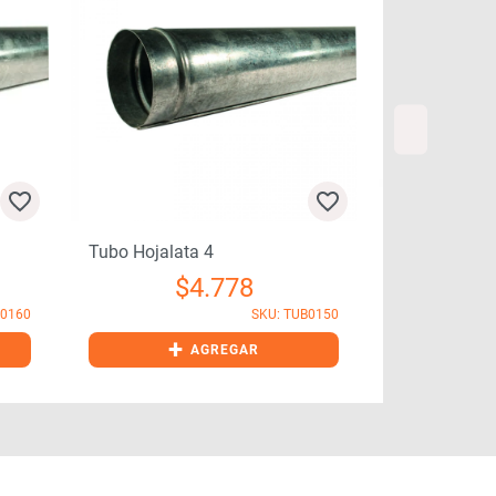
Tubo Hojalata 4
Gorro Hojala
$
4.778
B0160
SKU: TUB0150
+
+
AGREGAR