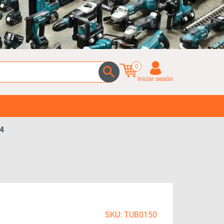
0
Iniciar sesión
4
SKU: TUB0150