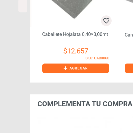
Caballete Hojalata 0,40×3,00mt
2″
Can
$
12.657
76
SKU: CAB0060
SKU: ANI0050
+
GAR
AGREGAR
COMPLEMENTA TU COMPRA