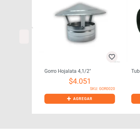
 0,40×3,00mt
Gorro Hojalata 4,1/2″
Tub
57
$
4.051
SKU: CAB0060
SKU: GOR0020
+
GAR
AGREGAR