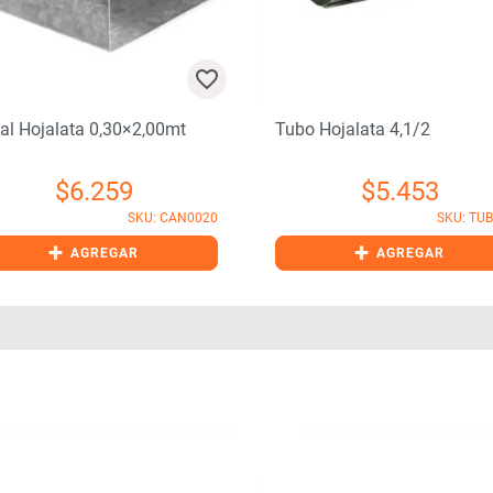
al Hojalata 0,30×2,00mt
Tubo Hojalata 4,1/2
$
6.259
$
5.453
SKU: CAN0020
SKU: TU
+
+
AGREGAR
AGREGAR