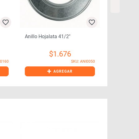
Caballete Ho
Anillo Hojalata 41/2″
$
$
1.676
B0160
SKU: ANI0050
+
+
AGREGAR