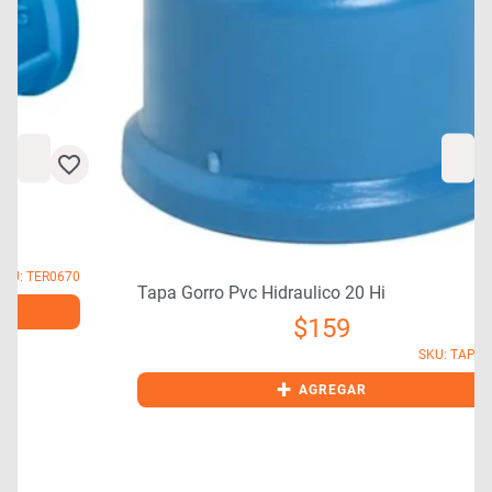
0
Tapa Gorro Pvc Hidraulico 20 Hi
$
159
SKU: TAP0320
+
AGREGAR