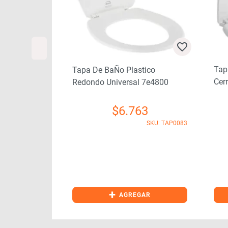
tico
Tap
Tapa De BaÑo Plastico
7e1580arls
Cer
Redondo Universal 7e4800
43
$
6.763
SKU: TAP0082
SKU: TAP0083
+
GAR
AGREGAR