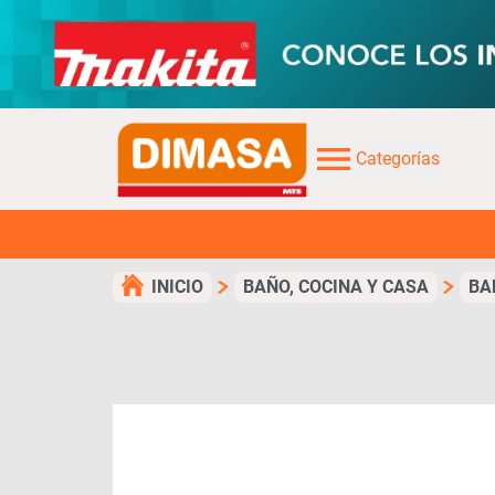
Categorías
¡TUS C
INICIO
BAÑO, COCINA Y CASA
BA