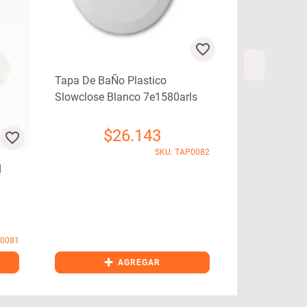
Tapa De BaÑo Plastico
Tapa De BaÑ
Slowclose Blanco 7e1580arls
Redondo Uni
$
26.143
SKU: TAP0082
d
P0081
+
+
AGREGAR