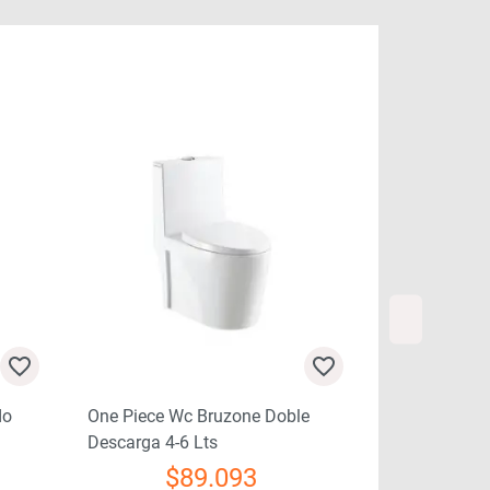
do
One Piece Wc Bruzone Doble
One Piece Wc
Descarga 4-6 Lts
Descarga 4-6
$
89.093
$