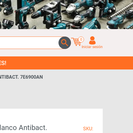
0
Iniciar sesión
NTIBACT. 7E6900AN
lanco Antibact.
SKU: