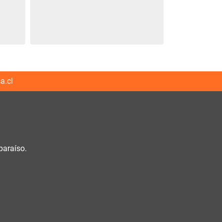
a.cl
paraíso.
h