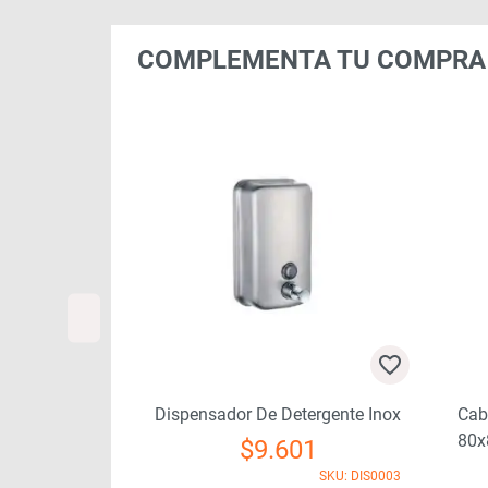
COMPLEMENTA TU COMPRA
c Cromado
Dispensador De Detergente Inox
Cab
schy
80x
$
9.601
85
SKU: DIS0003