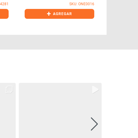
L4281
SKU: ONE0016
+
+
AGREGAR