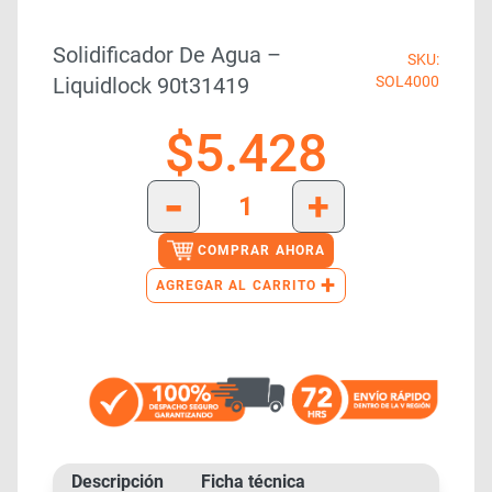
Solidificador De Agua –
SKU:
Liquidlock 90t31419
SOL4000
$
5.428
-
+
COMPRAR AHORA
+
AGREGAR AL CARRITO
Descripción
Ficha técnica