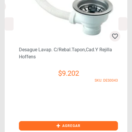
0
Desague Lavap. C/rebal.tapon,cad.y Rejilla
Hoffens
$
9.202
SKU: DES0043
+
AGREGAR