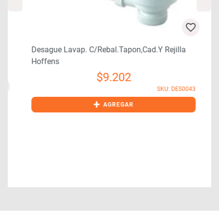
Desague Lavap. C/rebal.tapon,cad.y Rejilla
Hoffens
$
9.202
SKU: DES0043
+
AGREGAR
5