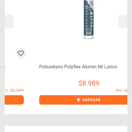
Poliuretano Polyflex Alumin Ml Lanco
$
8.989
9
SKU: SEL0011
+
AGREGAR