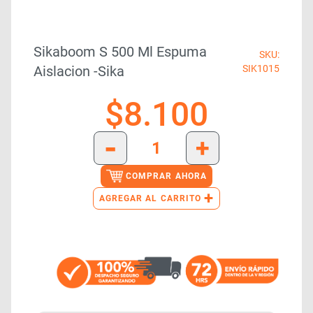
Sikaboom S 500 Ml Espuma
SKU:
Aislacion -sika
SIK1015
$
8.100
-
+
COMPRAR AHORA
+
AGREGAR AL CARRITO