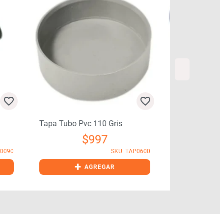
Tee Pvc Sani
Tapa Tubo Pvc 110 Gris
$
997
+
D0090
SKU: TAP0600
+
AGREGAR