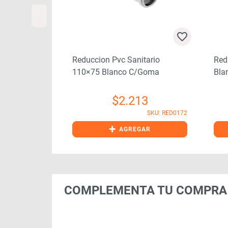
tario
Reduccion Pvc Sanitario
Red
/goma
110×75 Blanco C/goma
Bla
80
$
2.213
SKU: RED0173
SKU: RED0172
+
GAR
AGREGAR
COMPLEMENTA TU COMPRA