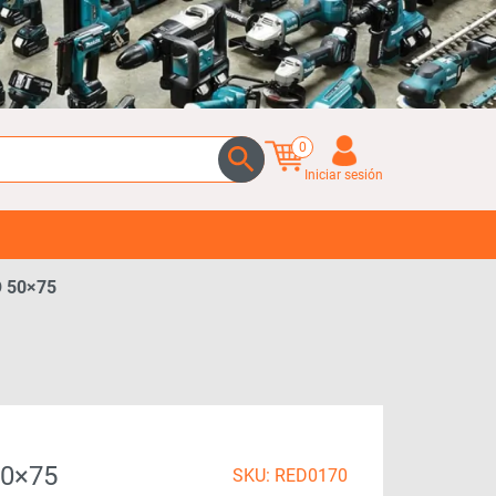
0
Iniciar sesión
 50×75
50×75
SKU: RED0170