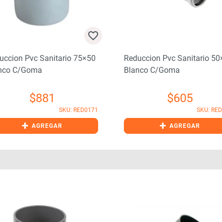
uccion Pvc Sanitario 75×50
Reduccion Pvc Sanitario 5
nco C/goma
Blanco C/goma
$
881
$
605
SKU: RED0171
SKU: RE
+
+
AGREGAR
AGREGAR