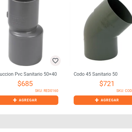
uccion Pvc Sanitario 50×40
Codo 45 Sanitario 50
$
685
$
721
SKU: RED0160
SKU: CO
+
+
AGREGAR
AGREGAR