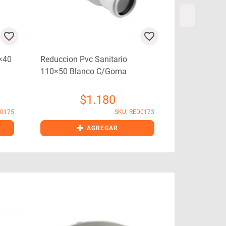
0×40
Reduccion Pvc Sanitario
Reduccion Pv
110×50 Blanco C/goma
110×75 Bla
$
1.180
D0175
SKU: RED0173
+
+
AGREGAR