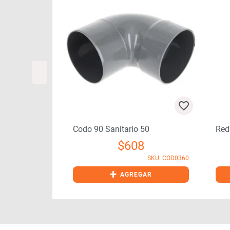
Gris
Codo 90 Sanitario 50
Red
3
$
608
SKU: TAP0610
SKU: COD0360
GAR
+
AGREGAR