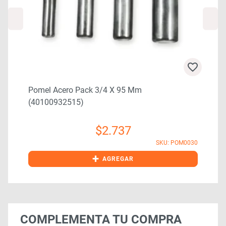
Pomel Acero Pack 3/4 X 95 Mm
(40100932515)
$
2.737
0
SKU: POM0030
+
AGREGAR
COMPLEMENTA TU COMPRA