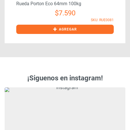
Rueda Porton Eco 64mm 100kg
0
$
7.590
SKU: RUE0081
+
AGREGAR
¡Siguenos en instagram!