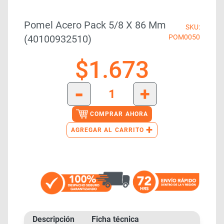
Pomel Acero Pack 5/8 X 86 Mm
SKU:
(40100932510)
POM0050
$
1.673
-
+
COMPRAR AHORA
+
AGREGAR AL CARRITO
Descripción
Ficha técnica