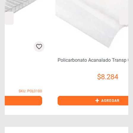
Policarbonato Acanalado Transp 0,5×0,81×2,0
$
8.284
SKU: POL0052
0
+
AGREGAR