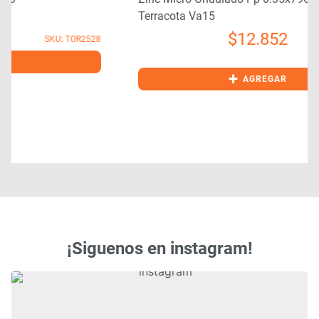
Terracota Va15
$
12.852
8
SKU: ZIN0004
+
AGREGAR
¡Siguenos en instagram!