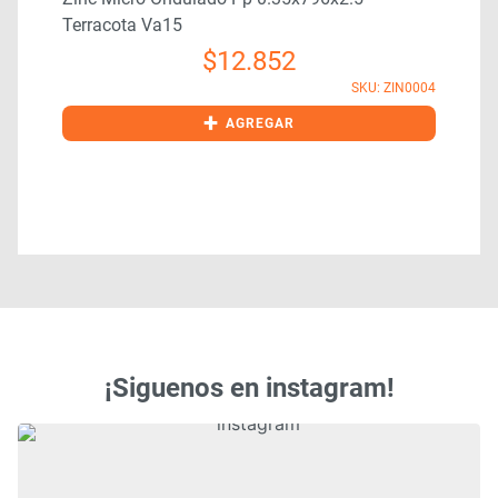
Terracota Va15
$
12.852
8
SKU: ZIN0004
+
AGREGAR
¡Siguenos en instagram!