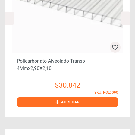
Policarbonato Alveolado Transp
4Mmx2,90X2,10
$
30.842
4
SKU: POL0090
+
AGREGAR