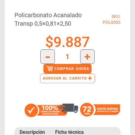
Policarbonato Acanalado
SKU:
Transp 0,5×0,81×2,50
POL0053
$
9.887
-
+
COMPRAR AHORA
+
AGREGAR AL CARRITO
Descripción
Ficha técnica