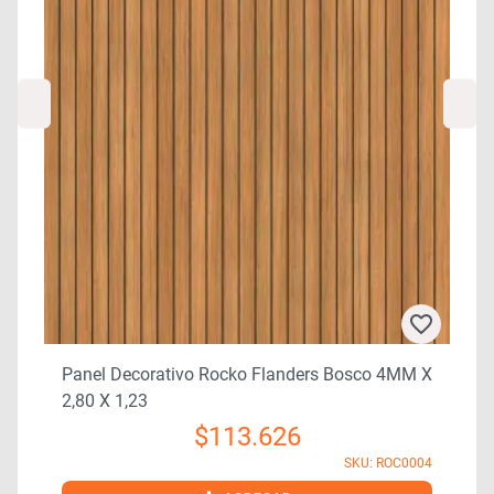
7
Panel Decorativo Rocko Flanders Bosco 4MM X
2,80 X 1,23
$
113.626
SKU: ROC0004