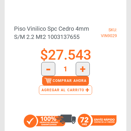
Piso Vinilico Spc Cedro 4mm
SKU:
S/m 2.2 Mt2 1003137655
VIN9029
$
27.543
-
+
COMPRAR AHORA
+
AGREGAR AL CARRITO