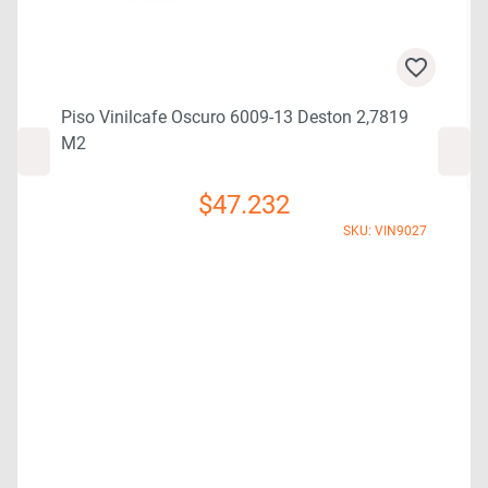
Piso Vinilcafe Oscuro 6009-13 Deston 2,7819
M2
$
47.232
SKU: VIN9027
5