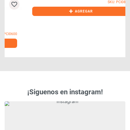
SKU: PCI0800
+
AGREGAR
0
¡Siguenos en instagram!