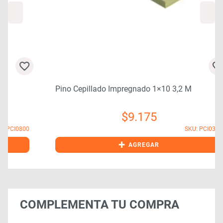
Pino Cepillado Impregnado 1×10 3,2 M
$
9.175
0
SKU: PCI0330
+
AGREGAR
COMPLEMENTA TU COMPRA