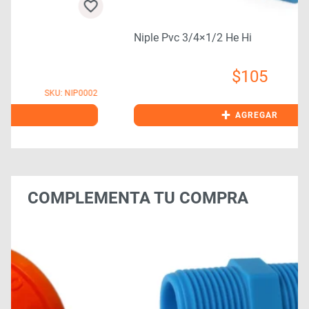
Niple Pvc 3/4×1/2 He Hi
$
105
2
SKU: NIP0065
+
AGREGAR
COMPLEMENTA TU COMPRA