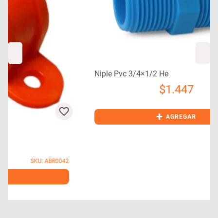
Niple Pvc 3/4×1/2 He
$
1.447
SKU: NIP0070
+
AGREGAR
2