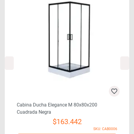
Cabina Ducha Elegance M 80x80x200
Cuadrada Negra
$
163.442
3
SKU: CAB0006