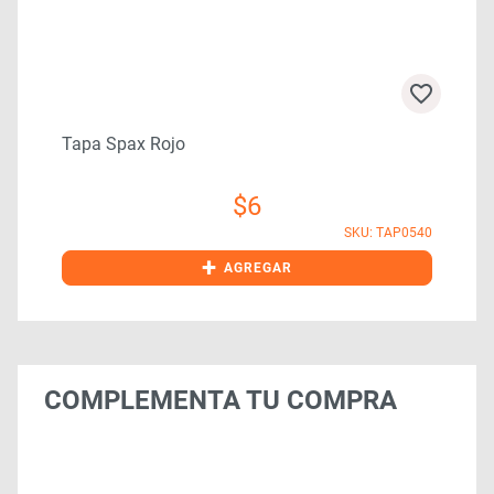
Tapa Spax Rojo
$
6
0
SKU: TAP0540
+
AGREGAR
COMPLEMENTA TU COMPRA