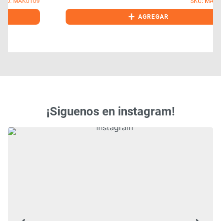
9
SKU: MAK0106
+
AGREGAR
¡Siguenos en instagram!