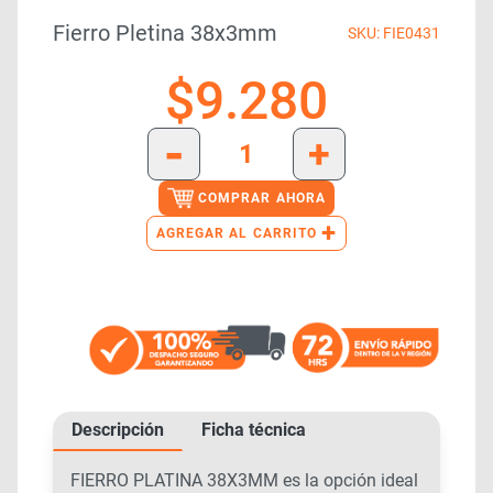
Fierro Pletina 38x3mm
SKU: FIE0431
$
9.280
-
+
COMPRAR AHORA
+
AGREGAR AL CARRITO
Descripción
Ficha técnica
FIERRO PLATINA 38X3MM es la opción ideal