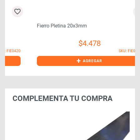
Fierro Pletina 20x3mm
$
4.478
0
SKU: FIE0410
+
AGREGAR
COMPLEMENTA TU COMPRA