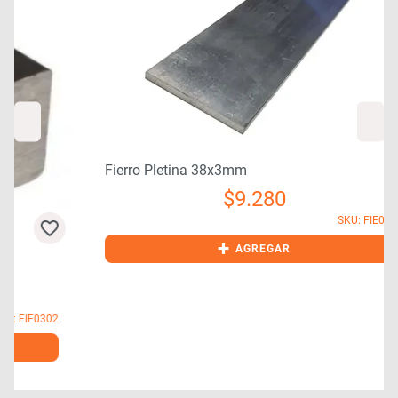
Fierro Pletina 38x3mm
$
9.280
SKU: FIE0431
+
AGREGAR
2