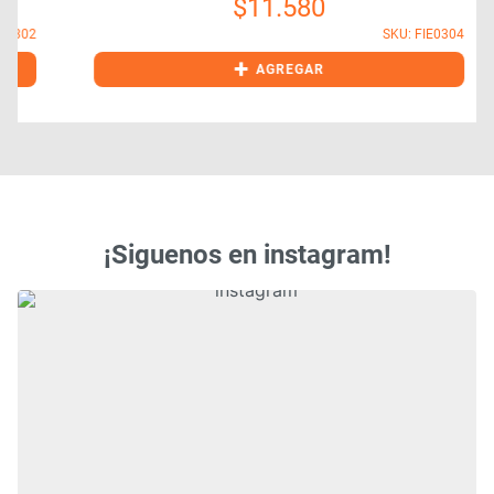
$
11.580
2
SKU: FIE0304
+
AGREGAR
¡Siguenos en instagram!