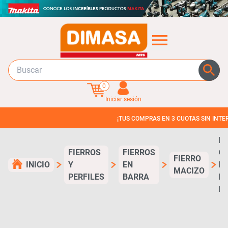
0
Iniciar sesión
¡TUS COMPRAS EN 3 CUOTAS SIN INTERES!
FI
FIERROS
FIERROS
C
FIERRO
INICIO
Y
EN
M
MACIZO
PERFILES
BARRA
M/
M