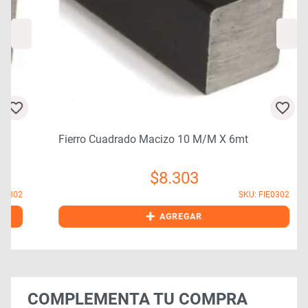
Fierro Cuadrado Macizo 10 M/m X 6mt
$
8.303
2
SKU: FIE0302
+
AGREGAR
COMPLEMENTA TU COMPRA