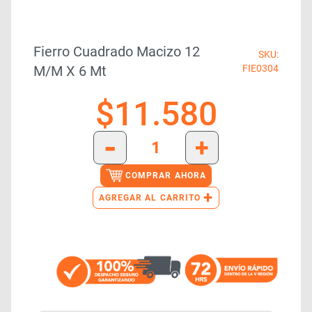
Fierro Cuadrado Macizo 12
SKU:
M/m X 6 Mt
FIE0304
$
11.580
-
+
COMPRAR AHORA
+
AGREGAR AL CARRITO