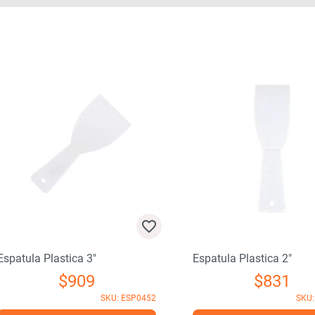
atula Plastica 3″
Espatula Plastica 2″
$
909
$
831
SKU: ESP0452
SKU: ES