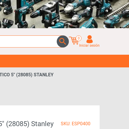
0
Iniciar sesión
CO 5″ (28085) STANLEY
″ (28085) Stanley
SKU: ESP0400