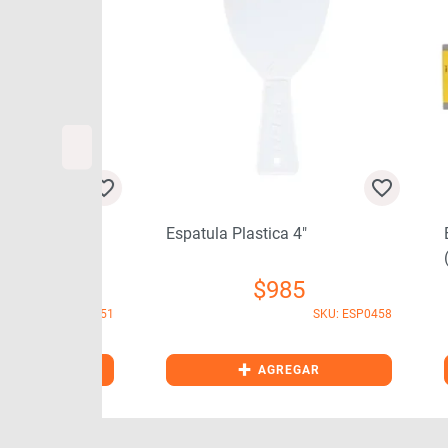
″
Espatula Plastica 4″
Esp
(28
1
$
985
SKU: ESP0451
SKU: ESP0458
+
GAR
AGREGAR