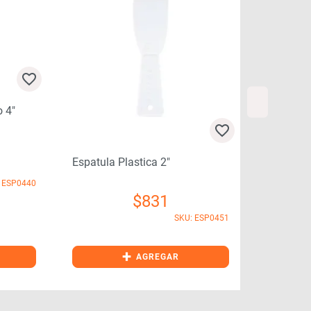
Espatula Plastica 2″
Espatula Pla
P0440
$
831
SKU: ESP0451
+
+
AGREGAR