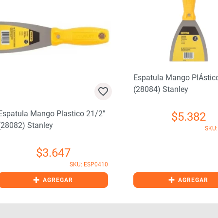
Espatula Mango PlÁstico 4″
(28084) Stanley
atula Mango Plastico 21/2″
$
5.382
082) Stanley
SKU: ES
$
3.647
SKU: ESP0410
+
+
AGREGAR
AGREGAR