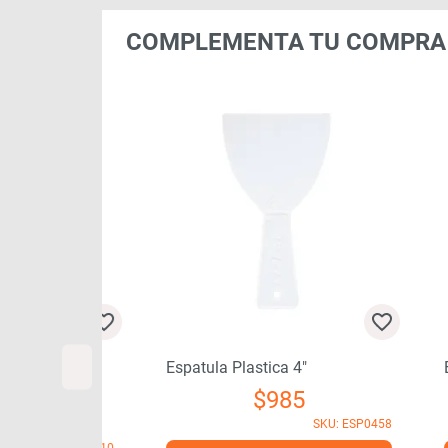
COMPLEMENTA TU COMPRA
″ (50 Mm)
Espatula Plastica 4″
Esp
$
985
30
SKU: ESP0458
SKU: ESP0210