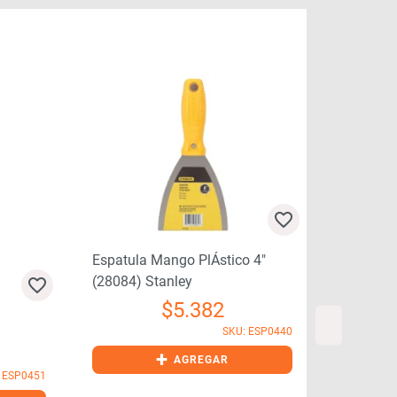
Espatula Mango PlÁstico 4″
(28084) Stanley
$
5.382
Espatula Ma
SKU: ESP0440
(28081) Sta
+
AGREGAR
P0451