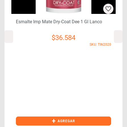
Esmalte Imp Mate Dry-Coat Dee 1 Gl Lanco
$
36.584
SKU: TIN2020
1
+
AGREGAR