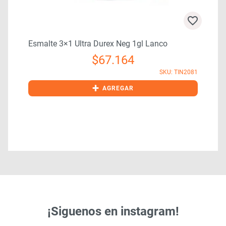
Esmalte 3×1 Ultra Durex Neg 1gl Lanco
$
67.164
4
SKU: TIN2081
+
AGREGAR
¡Siguenos en instagram!