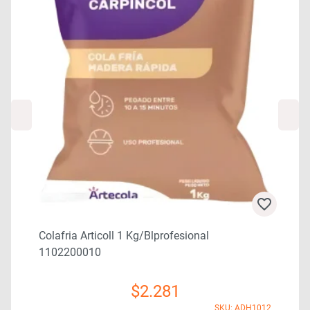
Colafria Articoll 1 Kg/blprofesional
1102200010
4
$
2.281
SKU: ADH1012