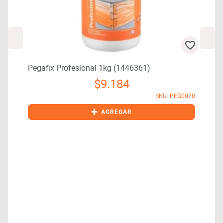
Pegafix Profesional 1kg (1446361)
$
9.184
0
SKU: PEG0070
+
AGREGAR