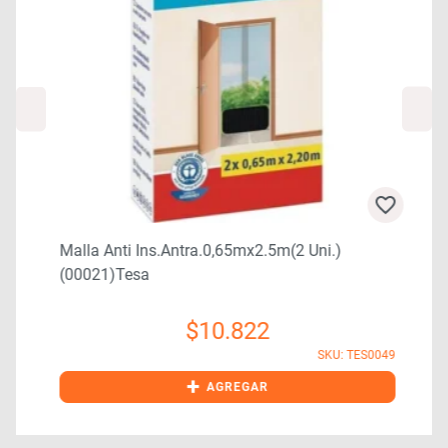
Malla Anti Ins.antra.0,65mx2.5m(2 Uni.)
(00021)tesa
$
10.822
9
SKU: TES0049
+
AGREGAR